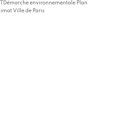
TDémarche environnementale Plan
limat Ville de Paris
articularités Désamiantage SS3
los/Couvert Isolation thermique des
açades + bardage pierres issus…
Lire la
uite »
éhabilitation de 57 logements et de
eurs espaces extérieurs –
ontmorency
éhabilitation de 7 bâtiments de 57
ogements et des espaces extérieurs
ontmorency (78) Maîtrise d’ouvrage
mmobilière 3FMaîtrise d’œuvre FRASK