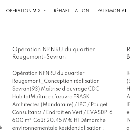
OPÉRATION MIXTE
RÉHABILITATION
PATRIMONIAL
Opération NPNRU du quartier
R
Rougemont-Sevran
B
Opération NPNRU du quartier
R
e
Rougemont_Conception réalisation
(
Sevran(93) Maîtrise d’ouvrage CDC
H
HabitatMaîtrise d’œuvre FRASK
A
Architectes (Mandataire) / IPC / Pouget
I
Consultants / Endroit en Vert / EVASDP 6
e
600 m² Coût 20.45 M€ HTDémarche
P
%
environnementale Résidentialisation :
a