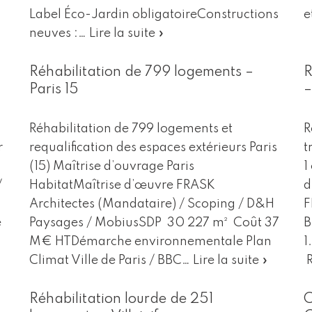
Label Éco-Jardin obligatoireConstructions
e
neuves :…
Lire la suite »
Réhabilitation de 799 logements –
R
Paris 15
–
Réhabilitation de 799 logements et
R
r
requalification des espaces extérieurs Paris
t
(15) Maîtrise d’ouvrage Paris
1
/
HabitatMaîtrise d’œuvre FRASK
d
Architectes (Mandataire) / Scoping / D&H
F
e
Paysages / MobiusSDP 30 227 m² Coût 37
B
M€ HTDémarche environnementale Plan
1
Climat Ville de Paris / BBC…
Lire la suite »
Réhabilitation lourde de 251
C