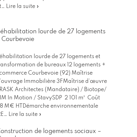
t…
Lire la suite »
éhabilitation lourde de 27 logements
 Courbevoie
éhabilitation lourde de 27 logements et
ransformation de bureaux 12 logements +
 commerce Courbevoie (92) Maîtrise
’ouvrage Immobilière 3FMaîtrise d’œuvre
RASK Architectes (Mandataire) / Biotope/
IM In Motion / StavySDP 2 101 m² Coût
.8 M€ HTDémarche environnementale
RE…
Lire la suite »
onstruction de logements sociaux –