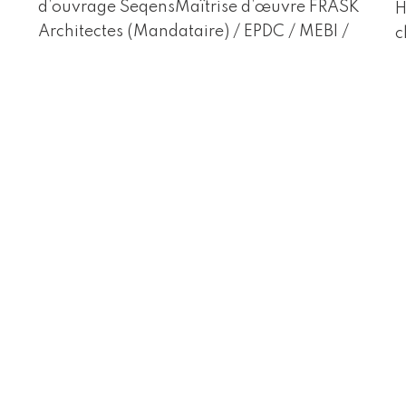
d’ouvrage SeqensMaîtrise d’œuvre FRASK
H
Architectes (Mandataire) / EPDC / MEBI /
c
IETI / Bim in MotionSDP 2 189m² Coût 4.8
P
M€ HTDémarche…
Lire la suite »
C
f
s
Réhabilitation de 147 logements _
R
Conception Réalisation – Mathis
l
M
rs
Réhabilitation de 147 logements _
R
Conception Réalisation Paris (19) Le
l
chantier Maîtrise d’ouvrage Immobilière
M
3FMaîtrise d’œuvreFRASK Architectes
I
(Mandataire phase Etudes) / GTM