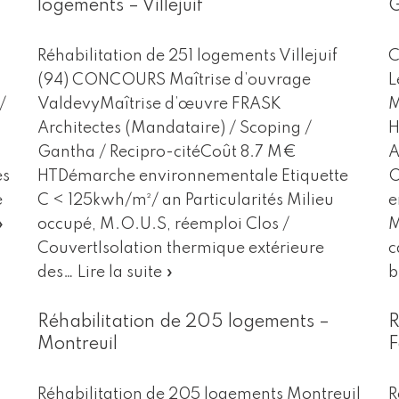
logements – Villejuif
G
Réhabilitation de 251 logements Villejuif
C
(94) CONCOURS Maîtrise d’ouvrage
L
/
ValdevyMaîtrise d’œuvre FRASK
M
Architectes (Mandataire) / Scoping /
H
Gantha / Recipro-citéCoût 8.7 M€
A
es
HTDémarche environnementale Etiquette
O
e
C < 125kwh/m²/ an Particularités Milieu
e
»
occupé, M.O.U.S, réemploi Clos /
M
CouvertIsolation thermique extérieure
c
des…
Lire la suite »
b
Réhabilitation de 205 logements –
R
Montreuil
F
Réhabilitation de 205 logements Montreuil
R