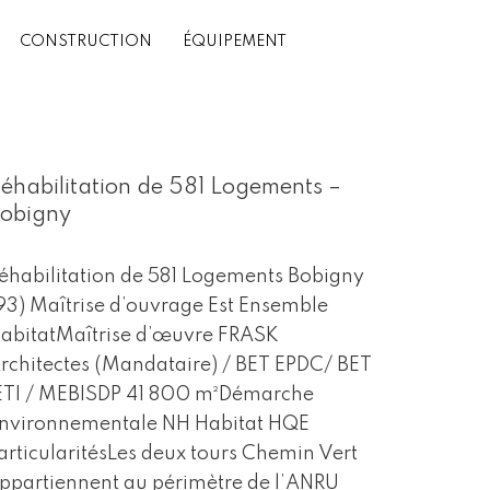
CONSTRUCTION
ÉQUIPEMENT
éhabilitation de 581 Logements –
obigny
éhabilitation de 581 Logements Bobigny
93) Maîtrise d’ouvrage Est Ensemble
abitatMaîtrise d’œuvre FRASK
rchitectes (Mandataire) / BET EPDC/ BET
ETI / MEBISDP 41 800 m²Démarche
nvironnementale NH Habitat HQE
articularitésLes deux tours Chemin Vert
ppartiennent au périmètre de l’ANRU