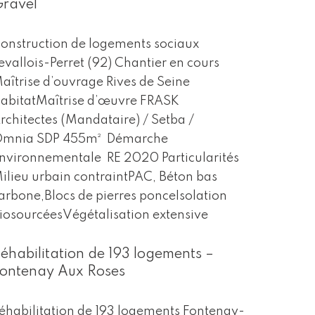
ravel
onstruction de logements sociaux
evallois-Perret (92) Chantier en cours
aîtrise d’ouvrage Rives de Seine
abitatMaîtrise d’œuvre FRASK
rchitectes (Mandataire) / Setba /
mnia SDP 455m² Démarche
nvironnementale RE 2020 Particularités
ilieu urbain contraintPAC, Béton bas
arbone,Blocs de pierres ponceIsolation
iosourcéesVégétalisation extensive
éhabilitation de 193 logements –
ontenay Aux Roses
éhabilitation de 193 logements Fontenay-