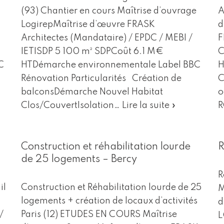
(93) Chantier en cours Maîtrise d’ouvrage
A
LogirepMaîtrise d’œuvre FRASK
d
Architectes (Mandataire) / EPDC / MEBI /
F
IETISDP 5 100 m² SDPCoût 6.1 M€
C
C
HTDémarche environnementale Label BBC
H
Rénovation Particularités Création de
C
balconsDémarche Nouvel Habitat
o
Clos/CouvertIsolation…
Lire la suite »
Construction et réhabilitation lourde
R
de 25 logements – Bercy
R
il
Construction et Réhabilitation lourde de 25
M
logements + création de locaux d’activités
d
/
Paris (12) ETUDES EN COURS Maîtrise
L