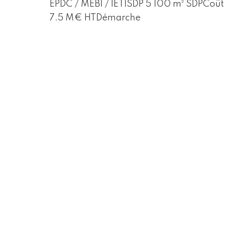
EPDC / MEBI / IETISDP 5 100 m² SDPCoût
7.5 M€ HTDémarche
environnementale Label BBC Rénovation
ParticularitésCréation de
balconsDémarche Nouvel Habitat
Clos/CouvertIsolation thermique par
l’extérieur + bardageRemplacement…
Lire
la suite »
Réhabilitation de deux bâtiments de
180 logements – Aubervilliers
Réhabilitation de 180 logements et de leu
espaces extérieurs Aubervilliers (93) Le
chantier Maîtrise d’ouvrage Immobilière
3FMaîtrise d’œuvre FRASK Architectes
(Mandataire) / LGX IngénierieSDP 13 291